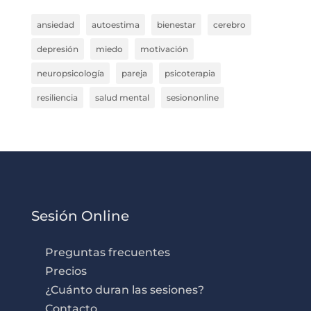
ansiedad
autoestima
bienestar
cerebro
depresión
miedo
motivación
neuropsicología
pareja
psicoterapia
resiliencia
salud mental
sesiononline
Sesión Online
Preguntas frecuentes
Precios
¿Cuánto duran las sesiones?
Contacto