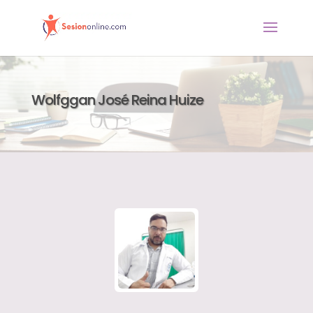
Wolfggan José Reina Huize