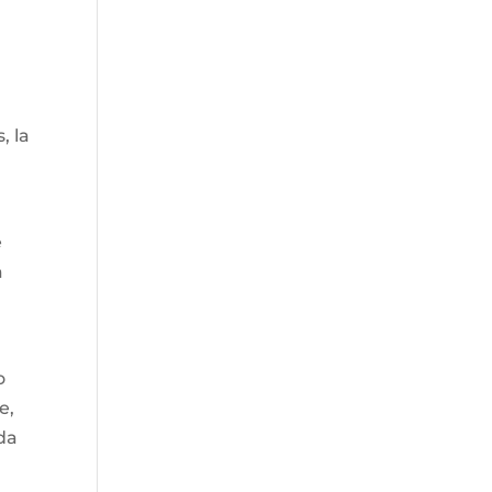
, la
e
a
o
e,
oda