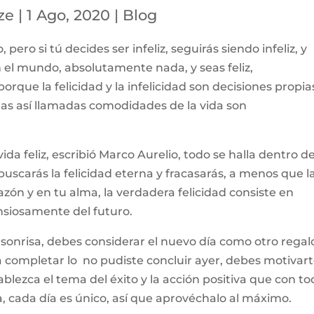
ze
|
1 Ago, 2020
|
Blog
ro si tú decides ser infeliz, seguirás siendo infeliz, y
el mundo, absolutamente nada, y seas feliz,
porque la felicidad y la infelicidad son decisiones propias
 las así llamadas comodidades de la vida son
da feliz, escribió Marco Aurelio, todo se halla dentro d
scarás la felicidad eterna y fracasarás, a menos que l
zón y en tu alma, la verdadera felicidad consiste en
nsiosamente del futuro.
onrisa, debes considerar el nuevo día como otro regal
 completar lo no pudiste concluir ayer, debes motivart
blezca el tema del éxito y la acción positiva que con t
, cada día es único, así que aprovéchalo al máximo.