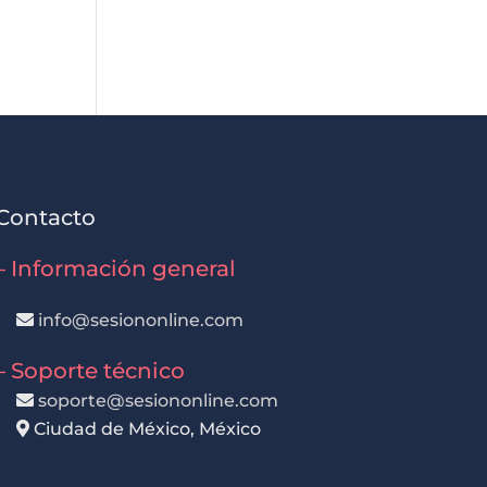
Contacto
– Información general
info@sesiononline.com
– Soporte técnico
soporte@sesiononline.com
Ciudad de México, México