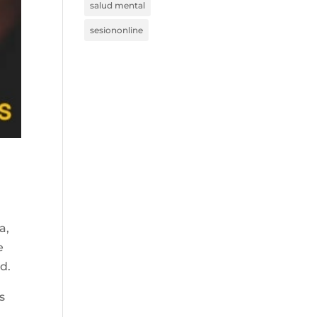
salud mental
sesiononline
a,
e
d.
s