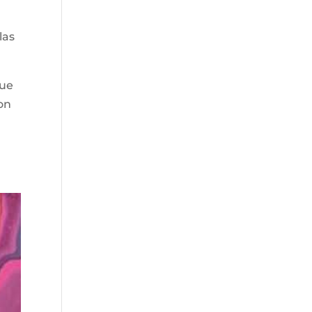
las
que
son