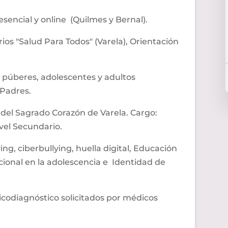
esencial y
online
(
Quilmes
y
Bernal
).
ios "Salud Para Todos" (
Varela
), Orientación
a
púberes
, adolescentes y adultos
 Padres.
a del Sagrado Corazón de
Varela
. Cargo:
vel Secundario.
ying
,
ciberbullying
, huella digital, Educación
cional en la adolescencia e Identidad de
icodiagnóstico
solicitados por médicos