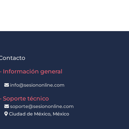
Contacto
– Información general
info@sesiononline.com
– Soporte técnico
soporte@sesiononline.com
Ciudad de México, México