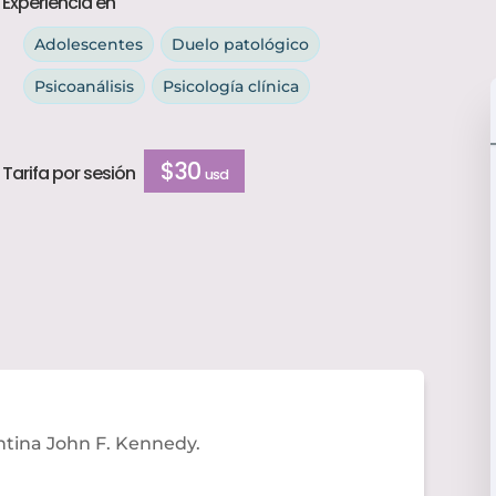
Experiencia en
Adolescentes
Duelo patológico
Psicoanálisis
Psicología clínica
$30
Tarifa por sesión
usd
entina
John
F.
Kennedy
.