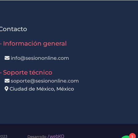
Contacto
– Información general
info@sesiononline.com
– Soporte técnico
soporte@sesiononline.com
Ciudad de México, México
/webKO
2023
1
Desarrollo