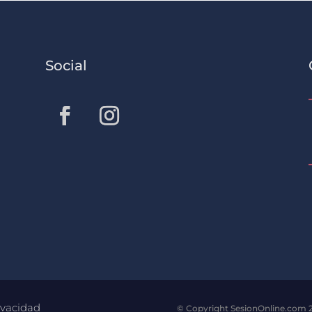
Social
ivacidad
© Copyright SesionOnline.com 