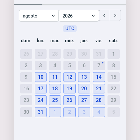
agosto
2026
UTC
dom.
lun.
mar.
mié.
jue.
vie.
sáb.
26
27
28
29
30
31
1
2
3
4
5
6
7
8
9
10
11
12
13
14
15
16
17
18
19
20
21
22
23
24
25
26
27
28
29
30
31
1
2
3
4
5