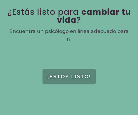
¿Estás listo para
cambiar tu
vida
?
Encuentra un psicólogo en línea adecuado para
ti.
¡ESTOY LISTO!