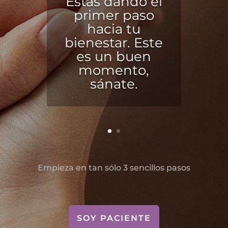
Estás dando el
primer paso
hacia tu
bienestar. Este
es un buen
momento,
sánate.
Empieza en tan sólo 3 sencillos pasos
SOY PACIENTE