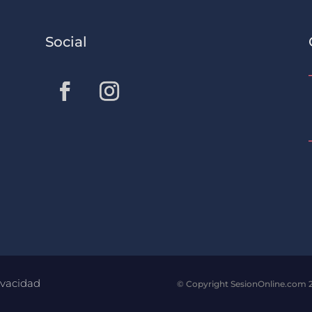
Social
ivacidad
© Copyright SesionOnline.com 