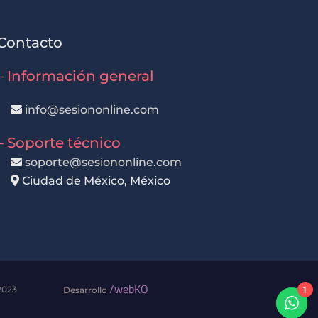
Contacto
– Información general
info@sesiononline.com
– Soporte técnico
soporte@sesiononline.com
Ciudad de México, México
/webKO
2023
1
Desarrollo