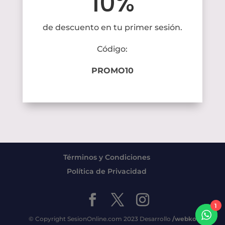
10%
de descuento en tu primer sesión.
Código:
PROMO10
Términos y Condiciones
Política de Privacidad
1
© Copyright SesionOnline.com 2023
Desarrollo
/webko